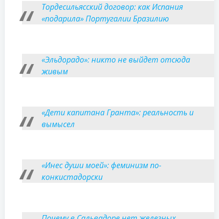
Тордесильясский договор: как Испания
«подарила» Португалии Бразилию
«Эльдорадо»: никто не выйдет отсюда
живым
«Дети капитана Гранта»: реальность и
вымысел
«Инес души моей»: феминизм по-
конкистадорски
Почему в Сальвадоре нет железных