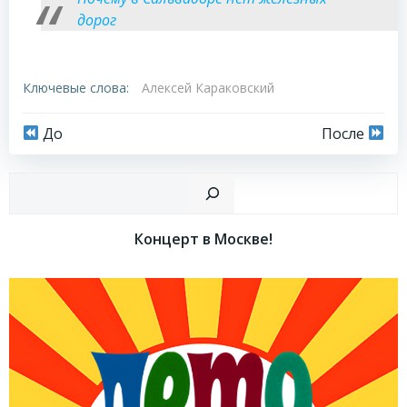
дорог
Ключевые слова:
Алексей Караковский
Навигация
Навигация
До
После
по
по
Пои
записям
записям
Концерт в Москве!