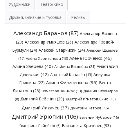
Художники
Театр/Кино
Друзья, близкие и тусовка
Релизы
Александр Баранов
(87)
Александр Вишнёв
(29)
Александр Умняшов
(26)
Александра Тэвдой-
Бурмули
(24)
Алексей Старчихин
(24)
Алексей Шмелёв
Алёна Юрченко
(46)
(17)
Алёна Харитонова
(13)
Алина Зверева
(40)
Анастасия
Альбина Вишнёва
(21)
Диевская
(42)
Аннушка
Анатолий Ковалёв
(13)
Арина Филипенкова
(36)
Гришина
(22)
Веста
Липатова
(26)
Вячеслав Жинжак
(13)
Даниил Тихомиров
Дмитрий Бебенин
(29)
Дмитрий Игнатов Скиф
(15)
(8)
Дмитрий Лихачёв
(37)
Дмитрий Петров
(16)
Дмитрий Урюпин
(106)
Евгений Чубаров
(16)
Елизавета Кричевец
(33)
Екатерина Вайнберг
(5)