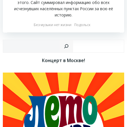
этого. Сайт суммировал информацию обо всех
исчезнувших населённых пунктах России за всю её
историю.
Без музыки нет жизни
Подольск
Пои
Концерт в Москве!