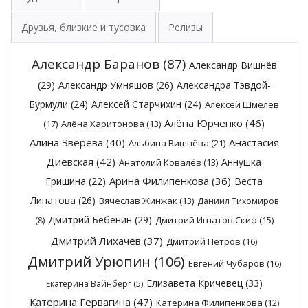
Друзья, близкие и тусовка
Релизы
Александр Баранов
(87)
Александр Вишнёв
(29)
Александр Умняшов
(26)
Александра Тэвдой-
Бурмули
(24)
Алексей Старчихин
(24)
Алексей Шмелёв
Алёна Юрченко
(46)
(17)
Алёна Харитонова
(13)
Алина Зверева
(40)
Анастасия
Альбина Вишнёва
(21)
Диевская
(42)
Аннушка
Анатолий Ковалёв
(13)
Арина Филипенкова
(36)
Гришина
(22)
Веста
Липатова
(26)
Вячеслав Жинжак
(13)
Даниил Тихомиров
Дмитрий Бебенин
(29)
Дмитрий Игнатов Скиф
(15)
(8)
Дмитрий Лихачёв
(37)
Дмитрий Петров
(16)
Дмитрий Урюпин
(106)
Евгений Чубаров
(16)
Елизавета Кричевец
(33)
Екатерина Вайнберг
(5)
Катерина Гервагина
(47)
Катерина Филипенкова
(12)