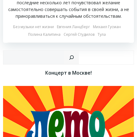
последние несколько лет почувствовал желание
самостоятельно совершать события в своей жизни, а не
приноравливаться к случайным обстоятельствам.
Без музыки нет жизни
Евгения Ланцберг
Михаил Гусман
Полина Калитина
Сергей Студилов
Тула
Пои
Концерт в Москве!