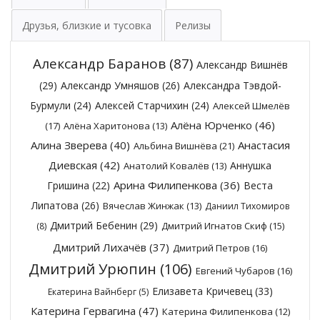
Друзья, близкие и тусовка
Релизы
Александр Баранов
(87)
Александр Вишнёв
(29)
Александр Умняшов
(26)
Александра Тэвдой-
Бурмули
(24)
Алексей Старчихин
(24)
Алексей Шмелёв
Алёна Юрченко
(46)
(17)
Алёна Харитонова
(13)
Алина Зверева
(40)
Анастасия
Альбина Вишнёва
(21)
Диевская
(42)
Аннушка
Анатолий Ковалёв
(13)
Арина Филипенкова
(36)
Гришина
(22)
Веста
Липатова
(26)
Вячеслав Жинжак
(13)
Даниил Тихомиров
Дмитрий Бебенин
(29)
Дмитрий Игнатов Скиф
(15)
(8)
Дмитрий Лихачёв
(37)
Дмитрий Петров
(16)
Дмитрий Урюпин
(106)
Евгений Чубаров
(16)
Елизавета Кричевец
(33)
Екатерина Вайнберг
(5)
Катерина Гервагина
(47)
Катерина Филипенкова
(12)