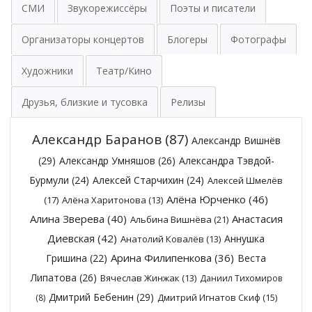
СМИ
Звукорежиссёры
Поэты и писатели
Организаторы концертов
Блогеры
Фотографы
Художники
Театр/Кино
Друзья, близкие и тусовка
Релизы
Александр Баранов
(87)
Александр Вишнёв
(29)
Александр Умняшов
(26)
Александра Тэвдой-
Бурмули
(24)
Алексей Старчихин
(24)
Алексей Шмелёв
Алёна Юрченко
(46)
(17)
Алёна Харитонова
(13)
Алина Зверева
(40)
Анастасия
Альбина Вишнёва
(21)
Диевская
(42)
Аннушка
Анатолий Ковалёв
(13)
Арина Филипенкова
(36)
Гришина
(22)
Веста
Липатова
(26)
Вячеслав Жинжак
(13)
Даниил Тихомиров
Дмитрий Бебенин
(29)
Дмитрий Игнатов Скиф
(15)
(8)