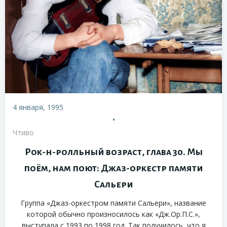
4 января, 1995
•
Чтиво
Рок-н-ролльный возраст, глава 30. Мы
поём, нам поют: Джаз-оркестр памяти
Сальери
Группа «Джаз-оркестром памяти Сальери», название
которой обычно произносилось как «Дж.Ор.П.С.»,
выступала с 1993 по 1998 год. Так получилось, что я