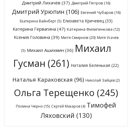
Дмитрий Лихачёв
(37)
Дмитрий Петров
(16)
Дмитрий Урюпин
(106)
Евгений Чубаров
(16)
Елизавета Кричевец
(33)
Екатерина Вайнберг
(5)
Катерина Гервагина
(47)
Катерина Филипенкова
(12)
Ксения Головина
(39)
Митя Смирнов
(20)
Митя Усачёв
Михаил
Михаил Ашихмин
(36)
(5)
Гусман
(261)
Наталия Беленькая
(22)
Наталья Караковская
(96)
Николай Зайцев
(2)
Ольга Терещенко
(245)
Тимофей
Полина Чернэ
(15)
Сергей Макаров
(4)
Ляховский
(130)