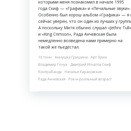
которыми меня познакомил в начале 1995
года Скиф — «Графика» и «Печальные звуки».
Особенно был хорош альбом «Графика» — я 
сейчас уверен, что он один из лучших у групп
А поскольку Митя обычно слушал «Jethro Tull
и «King Crimson», Рада Анчевская была
немедленно возведена нами примерно на
такой же пьедестал.
16 тонн
Аннушка Гришина
Арт Эриа
Владимир Гочуа
Дмитрий Игнатов Скиф
Контрабанда
Наталья Караковская
Рада Анчевская
Рок-н-ролльный возраст