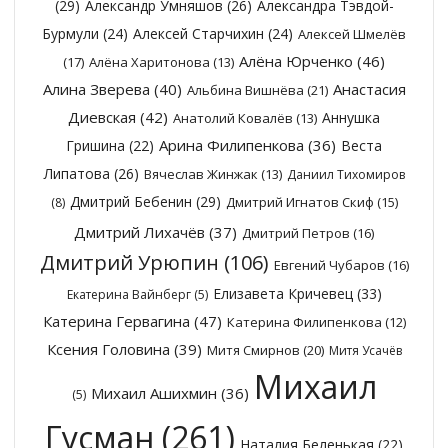
(29)
Александр Умняшов
(26)
Александра Тэвдой-
Бурмули
(24)
Алексей Старчихин
(24)
Алексей Шмелёв
Алёна Юрченко
(46)
(17)
Алёна Харитонова
(13)
Алина Зверева
(40)
Анастасия
Альбина Вишнёва
(21)
Диевская
(42)
Аннушка
Анатолий Ковалёв
(13)
Арина Филипенкова
(36)
Гришина
(22)
Веста
Липатова
(26)
Вячеслав Жинжак
(13)
Даниил Тихомиров
Дмитрий Бебенин
(29)
Дмитрий Игнатов Скиф
(15)
(8)
Дмитрий Лихачёв
(37)
Дмитрий Петров
(16)
Дмитрий Урюпин
(106)
Евгений Чубаров
(16)
Елизавета Кричевец
(33)
Екатерина Вайнберг
(5)
Катерина Гервагина
(47)
Катерина Филипенкова
(12)
Ксения Головина
(39)
Митя Смирнов
(20)
Митя Усачёв
Михаил
Михаил Ашихмин
(36)
(5)
Гусман
(261)
Наталия Беленькая
(22)