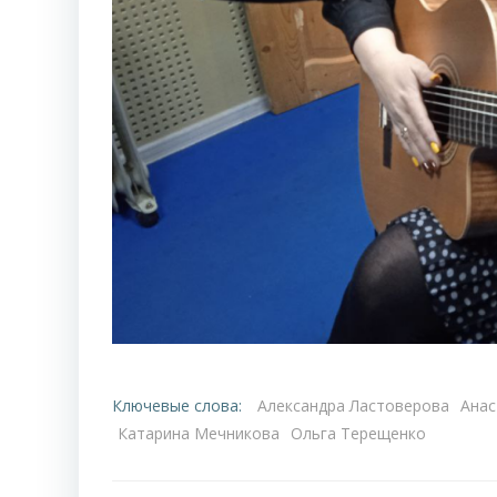
Ключевые слова:
Александра Ластоверова
Анас
Катарина Мечникова
Ольга Терещенко