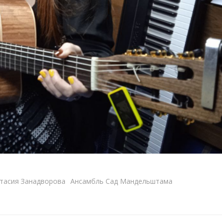
тасия Занадворова
Ансамбль Сад Мандельштама