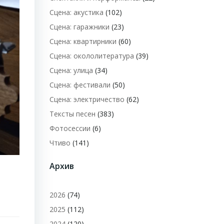
Сцена: акустика
(102)
Сцена: гаражники
(23)
Сцена: квартирники
(60)
Сцена: окололитература
(39)
Сцена: улица
(34)
Сцена: фестивали
(50)
Сцена: электричество
(62)
Тексты песен
(383)
Фотосессии
(6)
Чтиво
(141)
Архив
2026
(74)
2025
(112)
2024
(120)