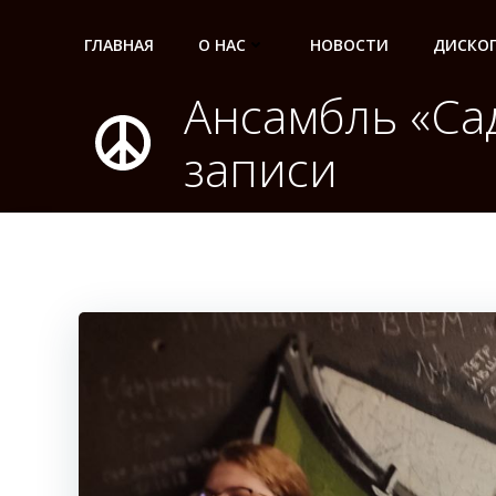
Перейти
к
ГЛАВНАЯ
О НАС
НОВОСТИ
ДИСКО
содержимому
Ансамбль «Са
записи