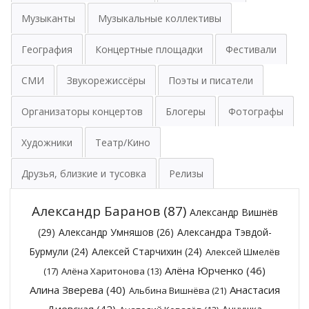
Музыканты
Музыкальные коллективы
География
Концертные площадки
Фестивали
СМИ
Звукорежиссёры
Поэты и писатели
Организаторы концертов
Блогеры
Фотографы
Художники
Театр/Кино
Друзья, близкие и тусовка
Релизы
Александр Баранов
(87)
Александр Вишнёв
(29)
Александр Умняшов
(26)
Александра Тэвдой-
Бурмули
(24)
Алексей Старчихин
(24)
Алексей Шмелёв
Алёна Юрченко
(46)
(17)
Алёна Харитонова
(13)
Алина Зверева
(40)
Анастасия
Альбина Вишнёва
(21)
Диевская
(42)