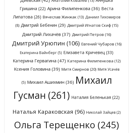
Аннушка
Анатолий Ковалёв
(13)
Арина Филипенкова
(36)
Гришина
(22)
Веста
Липатова
(26)
Вячеслав Жинжак
(13)
Даниил Тихомиров
Дмитрий Бебенин
(29)
Дмитрий Игнатов Скиф
(15)
(8)
Дмитрий Лихачёв
(37)
Дмитрий Петров
(16)
Дмитрий Урюпин
(106)
Евгений Чубаров
(16)
Елизавета Кричевец
(33)
Екатерина Вайнберг
(5)
Катерина Гервагина
(47)
Катерина Филипенкова
(12)
Ксения Головина
(39)
Митя Смирнов
(20)
Митя Усачёв
Михаил
Михаил Ашихмин
(36)
(5)
Гусман
(261)
Наталия Беленькая
(22)
Наталья Караковская
(96)
Николай Зайцев
(2)
Ольга Терещенко
(245)