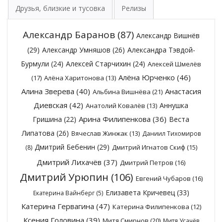
Друзья, близкие и тусовка
Релизы
Александр Баранов
(87)
Александр Вишнёв
(29)
Александр Умняшов
(26)
Александра Тэвдой-
Бурмули
(24)
Алексей Старчихин
(24)
Алексей Шмелёв
Алёна Юрченко
(46)
(17)
Алёна Харитонова
(13)
Алина Зверева
(40)
Анастасия
Альбина Вишнёва
(21)
Диевская
(42)
Аннушка
Анатолий Ковалёв
(13)
Арина Филипенкова
(36)
Гришина
(22)
Веста
Липатова
(26)
Вячеслав Жинжак
(13)
Даниил Тихомиров
Дмитрий Бебенин
(29)
Дмитрий Игнатов Скиф
(15)
(8)
Дмитрий Лихачёв
(37)
Дмитрий Петров
(16)
Дмитрий Урюпин
(106)
Евгений Чубаров
(16)
Елизавета Кричевец
(33)
Екатерина Вайнберг
(5)
Катерина Гервагина
(47)
Катерина Филипенкова
(12)
Ксения Головина
(39)
Митя Смирнов
(20)
Митя Усачёв