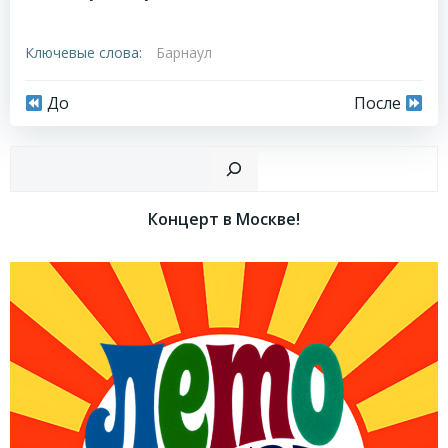
Ключевые слова:
Барнаул
Навигация
Навигация
До
После
по
по
Пои
записям
записям
Концерт в Москве!