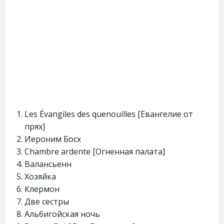
Les Évangiles des quenouilles [Евангелие от
прях]
Иероним Босх
Chambre ardente [Огненная палата]
Валансьенн
Хозяйка
Клермон
Две сестры
Альбигойская ночь