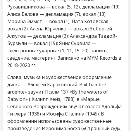
Рукавишникова — вокал (5, 12), декламация (19);
Алиса Белова — декламация (7), вокал (13);
Марина Эммет — вокал (1); Ната Котовская —
вокал (2); Алёна Юрченко — вокал (3); Сергей
Алхутов — декламация (3); Александра Тэвдой-
Бурмули — вокал (19); Янис Сурвило —
электронные ударные (1, 11, 15, 20), запись,
сведение, мастеринг. Записано на MYM Records в
2018-2020 гг.
Слова, музыка и художественое оформление
диска — Алексей Караковский. В «Chambre
ardente» звучит Псалм 137 «By the waters of
Babylon» (Филипп Хейз, 1788); в «Марше
Северного Возрождения» звучат голоса Адольфа
Гитлера (1938) и Иосифа Сталина (1945). В
оформлении использованы художественные
произведения Иеронима Босха («Страшный суд»,