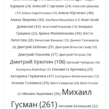
Бурмули
(24)
Алексей Старчихин
(24)
Алексей Шмелёв
Алёна Юрченко
(46)
(17)
Алёна Харитонова
(13)
Алина Зверева
(40)
Анастасия
Альбина Вишнёва
(21)
Диевская
(42)
Аннушка
Анатолий Ковалёв
(13)
Арина Филипенкова
(36)
Гришина
(22)
Веста
Липатова
(26)
Вячеслав Жинжак
(13)
Даниил Тихомиров
Дмитрий Бебенин
(29)
Дмитрий Игнатов Скиф
(15)
(8)
Дмитрий Лихачёв
(37)
Дмитрий Петров
(16)
Дмитрий Урюпин
(106)
Евгений Чубаров
(16)
Елизавета Кричевец
(33)
Екатерина Вайнберг
(5)
Катерина Гервагина
(47)
Катерина Филипенкова
(12)
Ксения Головина
(39)
Митя Смирнов
(20)
Митя Усачёв
Михаил
Михаил Ашихмин
(36)
(5)
Гусман
(261)
Наталия Беленькая
(22)