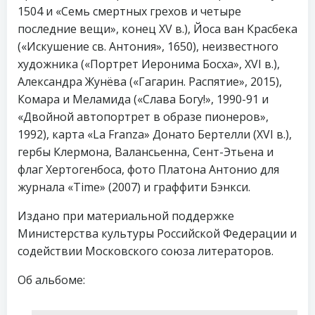
1504 и «Семь смертных грехов и четыре
последние вещи», конец XV в.), Йоса ван Красбека
(«Искушение св. Антония», 1650), неизвестного
художника («Портрет Иеронима Босха», XVI в.),
Александра Жунёва («Гагарин. Распятие», 2015),
Комара и Меламида («Слава Богу!», 1990-91 и
«Двойной автопортрет в образе пионеров»,
1992), карта «La Franza» Донато Бертелли (XVI в.),
гербы Клермона, Валансьенна, Сент-Этьена и
флаг Хертогенбоса, фото Платона Антонио для
журнала «Time» (2007) и граффити Бэнкси.
Издано при материальной поддержке
Министерства культуры Российской Федерации и
содействии Московского союза литераторов.
Об альбоме: