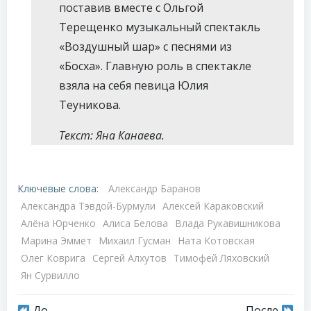
поставив вместе с Ольгой
Терещенко музыкальный спектакль
«Воздушный шар» с песнями из
«Босха». Главную роль в спектакле
взяла на себя певица Юлия
Теуникова.
Текст: Яна Канаева.
Ключевые слова:
Александр Баранов
Александра Тэвдой-Бурмули
Алексей Караковский
Алёна Юрченко
Алиса Белова
Влада Рукавишникова
Марина Эммет
Михаил Гусман
Ната Котовская
Олег Коврига
Сергей Алхутов
Тимофей Ляховский
Ян Сурвилло
До
После