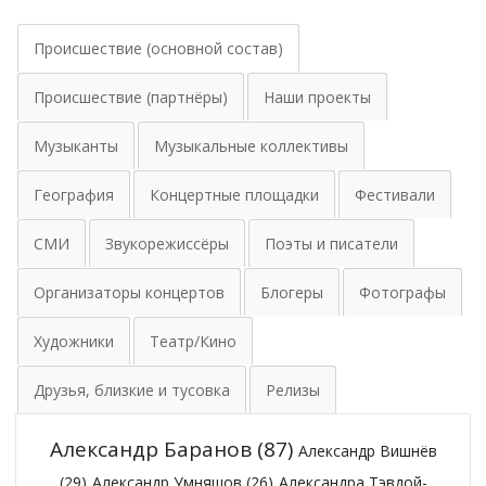
Происшествие (основной состав)
Происшествие (партнёры)
Наши проекты
Музыканты
Музыкальные коллективы
География
Концертные площадки
Фестивали
СМИ
Звукорежиссёры
Поэты и писатели
Организаторы концертов
Блогеры
Фотографы
Художники
Театр/Кино
Друзья, близкие и тусовка
Релизы
Александр Баранов
(87)
Александр Вишнёв
(29)
Александр Умняшов
(26)
Александра Тэвдой-