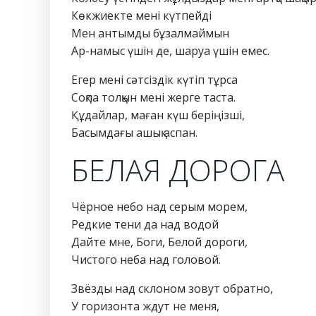
Көкжиекте мені күтпейді
Мен антымды бұзалмаймын
Ар-намыс үшін де, шаруа үшін емес.
Егер мені сәтсіздік күтіп тұрса
Соқпа толқын мені жерге таста.
Құдайлар, маған күш беріңізші,
Басымдағы ашық аспан.
БЕЛАЯ ДОРОГА
Чёрное небо над серым морем,
Редкие тени да над водой
Дайте мне, Боги, Белой дороги,
Чистого неба над головой.
Звёзды над склоном зовут обратно,
У горизонта ждут не меня,