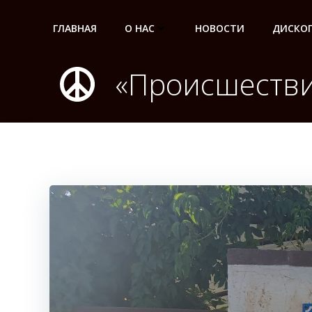
Перейти
к
ГЛАВНАЯ
О НАС
НОВОСТИ
ДИСКО
содержимому
«Происшестви