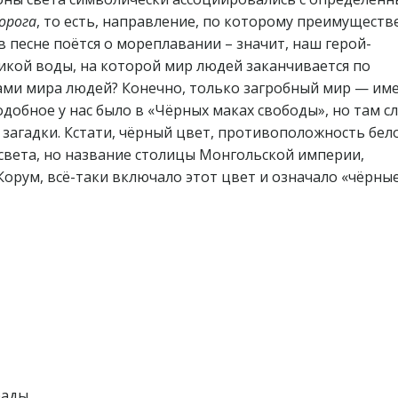
орога
, то есть, направление, по которому преимуществ
в песне поётся о мореплавании – значит, наш герой-
ликой воды, на которой мир людей заканчивается по
ами мира людей? Конечно, только загробный мир — им
подобное у нас было в «Чёрных маках свободы», но там с
м загадки. Кстати, чёрный цвет, противоположность бел
 света, но название столицы Монгольской империи,
орум, всё-таки включало этот цвет и означало «чёрны
рады,