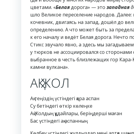
цветами. «
Белая
дорога» — это
западная
д
шло Великое переселение народов. Далее: 
кочевник, двигаясь на запад, дошёл до ве
определению. А что может быть за предел
к его началу и ведёт Белая дорога. Нечто 
Стикс звучало явно, а здесь мы загадывае
у тюрков не ассоциировался со сторонами
выбранное в честь близлежащих гор Кара-К
камни вулкана».
АҚ ЖОЛ
Ақ теңіздің үстіндегі қара аспан
Су бетіндегі өткір көлеңке
Ақ Жолдың құдайлары, беріңдерші маған
Бас үстіндегі ақ аспанның
Көлбеу үстіндегі жұлдыздар мені артқа шақы