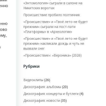
«Энтомология» сыграли в салоне на
енно
Никитских воротах
Происшествие пробило полтинник
«Происшествие» и «Твоё лето не будет
енно
прежним» сыграли на пост-пати
лово
«Платформы» в «Археологии»
ому,
«Происшествие» и «Твоё лето не будет
прежним» накликали дождь и чуть не
е
вызвали снег
«Происшествие»: «Вероника» (2026)
Рубрики
Видеоклипы
(26)
Дискография: альбомы
(20)
Дискография: концерты и бутлеги
(4)
Дискография: новости
(35)