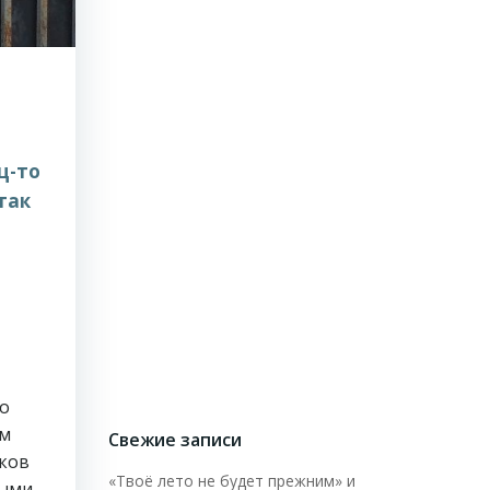
ц-то
так
-
но
ом
Свежие записи
иков
«Твоё лето не будет прежним» и
ными