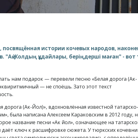
, посвящённая истории кочевых народов, наконе
. "Ақ Жолдың құдайлары, беріңдерші маған" - вот 
лать нам подарок — перевели песню «Белая дорога (Ак-
 эквиритмичный — не споёшь. Зато этот текст
ость.
я дорога (Ак-Йол)», вдохновлённая известной татарско
», была написана Алексеем Караковским в 2012 году, 
Второе название песни «Ак йол», означающее на татарск
з и даёт ключ к расшифровке сюжета. У тюркских кочевн
роны света символически ассоциировались с определён