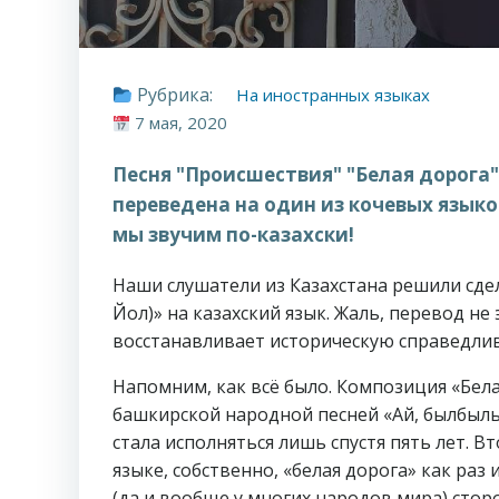
Рубрика:
На иностранных языках
7 мая, 2020
Песня "Происшествия" "Белая дорога"
переведена на один из кочевых языков
мы звучим по-казахски!
Наши слушатели из Казахстана решили сде
Йол)» на казахский язык. Жаль, перевод не
восстанавливает историческую справедлив
Напомним, как всё было. Композиция «Бела
башкирской народной песней «Ай, былбылым
стала исполняться лишь спустя пять лет. 
языке, собственно, «белая дорога» как ра
(да и вообще у многих народов мира) сто