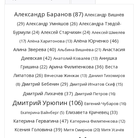
Александр Баранов
(87)
Александр Вишнёв
(29)
Александр Умняшов
(26)
Александра Тэвдой-
Бурмули
(24)
Алексей Старчихин
(24)
Алексей Шмелёв
Алёна Юрченко
(46)
(17)
Алёна Харитонова
(13)
Алина Зверева
(40)
Анастасия
Альбина Вишнёва
(21)
Диевская
(42)
Аннушка
Анатолий Ковалёв
(13)
Арина Филипенкова
(36)
Гришина
(22)
Веста
Липатова
(26)
Вячеслав Жинжак
(13)
Даниил Тихомиров
Дмитрий Бебенин
(29)
Дмитрий Игнатов Скиф
(15)
(8)
Дмитрий Лихачёв
(37)
Дмитрий Петров
(16)
Дмитрий Урюпин
(106)
Евгений Чубаров
(16)
Елизавета Кричевец
(33)
Екатерина Вайнберг
(5)
Катерина Гервагина
(47)
Катерина Филипенкова
(12)
Ксения Головина
(39)
Митя Смирнов
(20)
Митя Усачёв