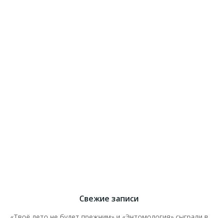
Свежие записи
«Твоё лето не будет прежним» и «Энтомология» сыграли в