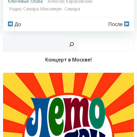
Ключевые слова:
Алексей Караковский
Радио Самара Максимум
Самара
Навигация
Навигация
До
После
по
по
Пои
записям
записям
Концерт в Москве!