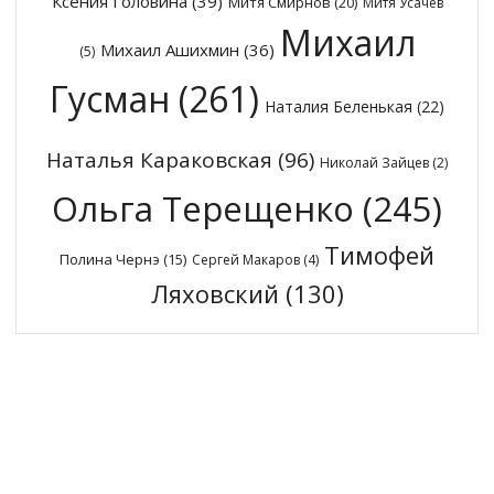
Ксения Головина
(39)
Митя Смирнов
(20)
Митя Усачёв
Михаил
Михаил Ашихмин
(36)
(5)
Гусман
(261)
Наталия Беленькая
(22)
Наталья Караковская
(96)
Николай Зайцев
(2)
Ольга Терещенко
(245)
Тимофей
Полина Чернэ
(15)
Сергей Макаров
(4)
Ляховский
(130)