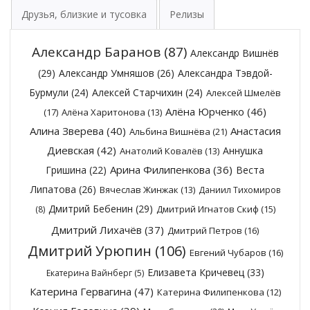
Друзья, близкие и тусовка
Релизы
Александр Баранов
(87)
Александр Вишнёв
(29)
Александр Умняшов
(26)
Александра Тэвдой-
Бурмули
(24)
Алексей Старчихин
(24)
Алексей Шмелёв
Алёна Юрченко
(46)
(17)
Алёна Харитонова
(13)
Алина Зверева
(40)
Анастасия
Альбина Вишнёва
(21)
Диевская
(42)
Аннушка
Анатолий Ковалёв
(13)
Арина Филипенкова
(36)
Гришина
(22)
Веста
Липатова
(26)
Вячеслав Жинжак
(13)
Даниил Тихомиров
Дмитрий Бебенин
(29)
Дмитрий Игнатов Скиф
(15)
(8)
Дмитрий Лихачёв
(37)
Дмитрий Петров
(16)
Дмитрий Урюпин
(106)
Евгений Чубаров
(16)
Елизавета Кричевец
(33)
Екатерина Вайнберг
(5)
Катерина Гервагина
(47)
Катерина Филипенкова
(12)