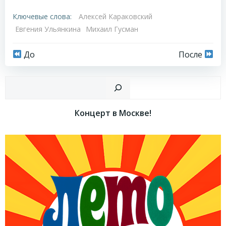
Ключевые слова:
Алексей Караковский
Евгения Ульянкина
Михаил Гусман
Навигация
Навигация
До
После
по
по
Пои
записям
записям
Концерт в Москве!