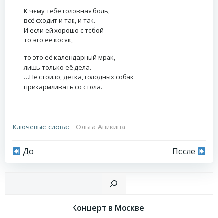
К чему тебе головная боль,
всё сходит и так, и так.
И если ей хорошо с тобой —
то это её косяк,
то это её календарный мрак,
лишь только её дела.
…Не стоило, детка, голодных собак
прикармливать со стола.
Ключевые слова:
Ольга Аникина
Навигация
Навигация
До
После
по
по
Пои
записям
записям
Концерт в Москве!