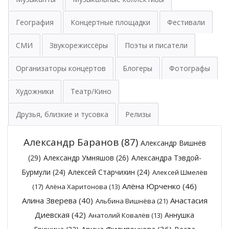
География
Концертные площадки
Фестивали
СМИ
Звукорежиссёры
Поэты и писатели
Организаторы концертов
Блогеры
Фотографы
Художники
Театр/Кино
Друзья, близкие и тусовка
Релизы
Александр Баранов
(87)
Александр Вишнёв
(29)
Александр Умняшов
(26)
Александра Тэвдой-
Бурмули
(24)
Алексей Старчихин
(24)
Алексей Шмелёв
Алёна Юрченко
(46)
(17)
Алёна Харитонова
(13)
Алина Зверева
(40)
Анастасия
Альбина Вишнёва
(21)
Диевская
(42)
Аннушка
Анатолий Ковалёв
(13)
Арина Филипенкова
(36)