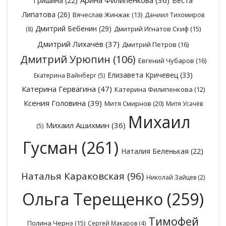
Гришина
(22)
Веста
Липатова
(26)
Вячеслав Жинжак
(13)
Даниил Тихомиров
Дмитрий Бебенин
(29)
Дмитрий Игнатов Скиф
(15)
(8)
Дмитрий Лихачёв
(37)
Дмитрий Петров
(16)
Дмитрий Урюпин
(106)
Евгений Чубаров
(16)
Елизавета Кричевец
(33)
Екатерина Вайнберг
(5)
Катерина Гервагина
(47)
Катерина Филипенкова
(12)
Ксения Головина
(39)
Митя Смирнов
(20)
Митя Усачёв
Михаил
Михаил Ашихмин
(36)
(5)
Гусман
(261)
Наталия Беленькая
(22)
Наталья Караковская
(96)
Николай Зайцев
(2)
Ольга Терещенко
(259)
Тимофей
Полина Чернэ
(15)
Сергей Макаров
(4)