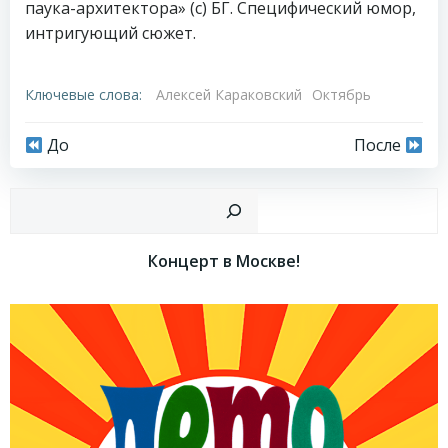
паука-архитектора» (с) БГ. Специфический юмор,
интригующий сюжет.
Ключевые слова:
Алексей Караковский
Октябрь
Навигация
Навигация
До
После
по
по
Пои
записям
записям
Концерт в Москве!