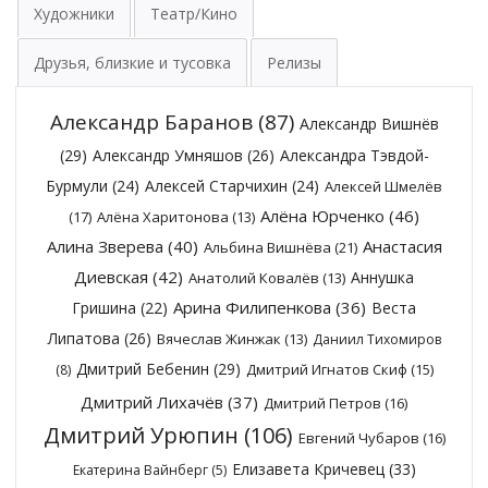
Художники
Театр/Кино
Друзья, близкие и тусовка
Релизы
Александр Баранов
(87)
Александр Вишнёв
(29)
Александр Умняшов
(26)
Александра Тэвдой-
Бурмули
(24)
Алексей Старчихин
(24)
Алексей Шмелёв
Алёна Юрченко
(46)
(17)
Алёна Харитонова
(13)
Алина Зверева
(40)
Анастасия
Альбина Вишнёва
(21)
Диевская
(42)
Аннушка
Анатолий Ковалёв
(13)
Арина Филипенкова
(36)
Гришина
(22)
Веста
Липатова
(26)
Вячеслав Жинжак
(13)
Даниил Тихомиров
Дмитрий Бебенин
(29)
Дмитрий Игнатов Скиф
(15)
(8)
Дмитрий Лихачёв
(37)
Дмитрий Петров
(16)
Дмитрий Урюпин
(106)
Евгений Чубаров
(16)
Елизавета Кричевец
(33)
Екатерина Вайнберг
(5)