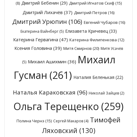
Дмитрий Бебенин
(29)
Дмитрий Игнатов Скиф
(15)
(8)
Дмитрий Лихачёв
(37)
Дмитрий Петров
(16)
Дмитрий Урюпин
(106)
Евгений Чубаров
(16)
Елизавета Кричевец
(33)
Екатерина Вайнберг
(5)
Катерина Гервагина
(47)
Катерина Филипенкова
(12)
Ксения Головина
(39)
Митя Смирнов
(20)
Митя Усачёв
Михаил
Михаил Ашихмин
(36)
(5)
Гусман
(261)
Наталия Беленькая
(22)
Наталья Караковская
(96)
Николай Зайцев
(2)
Ольга Терещенко
(259)
Тимофей
Полина Чернэ
(15)
Сергей Макаров
(4)
Ляховский
(130)