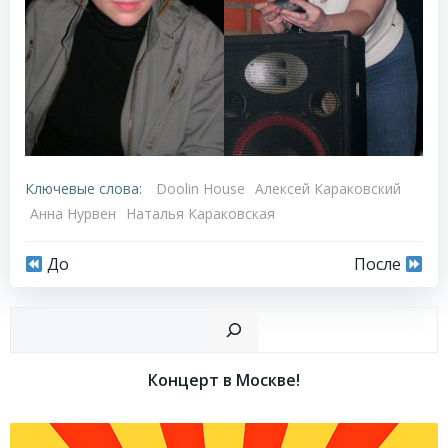
Ключевые слова:
Doolin House
Алексей Караковский
Анна Нурвен
Наталья Караковская
Навигация
Навигация
До
После
по
по
Пои
записям
записям
Концерт в Москве!