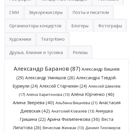
СМИ
Звукорежиссёры
Поэты и писатели
Организаторы концертов
Блогеры
Фотографы
Художники
Театр/Кино
Друзья, близкие и тусовка
Релизы
Александр Баранов
(87)
Александр Вишнёв
(29)
Александр Умняшов
(26)
Александра Тэвдой-
Бурмули
(24)
Алексей Старчихин
(24)
Алексей Шмелёв
Алёна Юрченко
(46)
(17)
Алёна Харитонова
(13)
Алина Зверева
(40)
Анастасия
Альбина Вишнёва
(21)
Диевская
(42)
Аннушка
Анатолий Ковалёв
(13)
Арина Филипенкова
(36)
Гришина
(22)
Веста
Липатова
(26)
Вячеслав Жинжак
(13)
Даниил Тихомиров