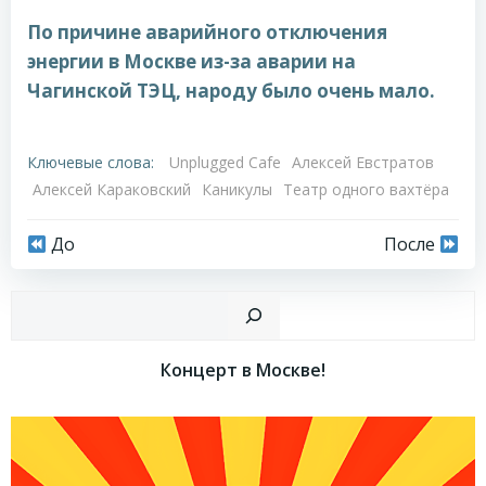
По причине аварийного отключения
энергии в Москве из-за аварии на
Чагинской ТЭЦ, народу было очень мало.
Ключевые слова:
Unplugged Cafe
Алексей Евстратов
Алексей Караковский
Каникулы
Театр одного вахтёра
Навигация
Навигация
До
После
по
по
Пои
записям
записям
Концерт в Москве!