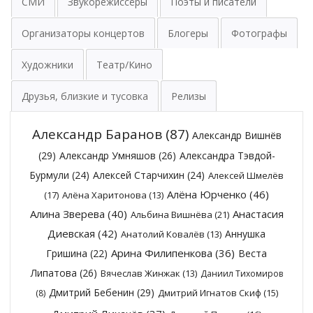
СМИ
Звукорежиссёры
Поэты и писатели
Организаторы концертов
Блогеры
Фотографы
Художники
Театр/Кино
Друзья, близкие и тусовка
Релизы
Александр Баранов
(87)
Александр Вишнёв
(29)
Александр Умняшов
(26)
Александра Тэвдой-
Бурмули
(24)
Алексей Старчихин
(24)
Алексей Шмелёв
Алёна Юрченко
(46)
(17)
Алёна Харитонова
(13)
Алина Зверева
(40)
Анастасия
Альбина Вишнёва
(21)
Диевская
(42)
Аннушка
Анатолий Ковалёв
(13)
Арина Филипенкова
(36)
Гришина
(22)
Веста
Липатова
(26)
Вячеслав Жинжак
(13)
Даниил Тихомиров
Дмитрий Бебенин
(29)
Дмитрий Игнатов Скиф
(15)
(8)