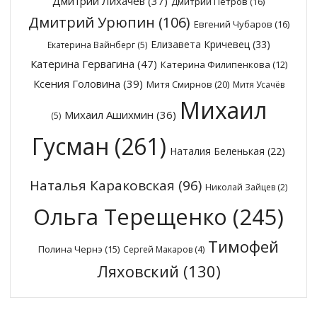
Дмитрий Лихачёв
(37)
Дмитрий Петров
(16)
Дмитрий Урюпин
(106)
Евгений Чубаров
(16)
Елизавета Кричевец
(33)
Екатерина Вайнберг
(5)
Катерина Гервагина
(47)
Катерина Филипенкова
(12)
Ксения Головина
(39)
Митя Смирнов
(20)
Митя Усачёв
Михаил
Михаил Ашихмин
(36)
(5)
Гусман
(261)
Наталия Беленькая
(22)
Наталья Караковская
(96)
Николай Зайцев
(2)
Ольга Терещенко
(245)
Тимофей
Полина Чернэ
(15)
Сергей Макаров
(4)
Ляховский
(130)