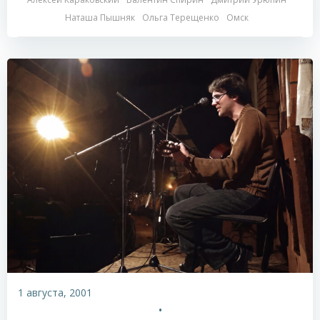
Наташа Пышняк
Ольга Терещенко
Омск
1 августа, 2001
•