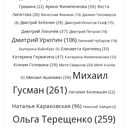
Арина Филипенкова
(36)
Гришина
(22)
Веста
Липатова
(26)
Вячеслав Жинжак
(13)
Даниил Тихомиров
Дмитрий Бебенин
(29)
Дмитрий Игнатов Скиф
(15)
(8)
Дмитрий Лихачёв
(37)
Дмитрий Петров
(16)
Дмитрий Урюпин
(106)
Евгений Чубаров
(16)
Елизавета Кричевец
(33)
Екатерина Вайнберг
(5)
Катерина Гервагина
(47)
Катерина Филипенкова
(12)
Ксения Головина
(39)
Митя Смирнов
(20)
Митя Усачёв
Михаил
Михаил Ашихмин
(36)
(5)
Гусман
(261)
Наталия Беленькая
(22)
Наталья Караковская
(96)
Николай Зайцев
(2)
Ольга Терещенко
(259)