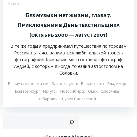
Чтиво
Без музыки нет жизни, глава 7.
Приключения в День текстильщика
(октябрь 2000 — август 2001)
В те же годы я предпринимал путешествия по городам
России, пытаясь заниматься любительской трэвел-
фотографией. Компанию мне составлял фотограф
Андрей, с которым я когда-то ездил автостопом на
Соловки.
Без музыки нет жизни
Благовещенск
Владивосток
Владимир
Екатеринбург
Иркутск
Новосибирск
Омск
Слюдянка
Хабаровск
Шурик Синяевский
Пои