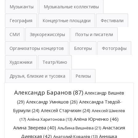
Музыканты
Музыкальные коллективы
География
Концертные площадки
Фестивали
СМИ
Звукорежиссёры
Поэты и писатели
Организаторы концертов
Блогеры
Фотографы
Художники
Театр/Кино
Друзья, близкие и тусовка
Релизы
Александр Баранов
(87)
Александр Вишнёв
(29)
Александр Умняшов
(26)
Александра Тэвдой-
Бурмули
(24)
Алексей Старчихин
(24)
Алексей Шмелёв
Алёна Юрченко
(46)
(17)
Алёна Харитонова
(13)
Алина Зверева
(40)
Анастасия
Альбина Вишнёва
(21)
Диевская
(42)
Аннушка
Анатолий Ковалёв
(13)