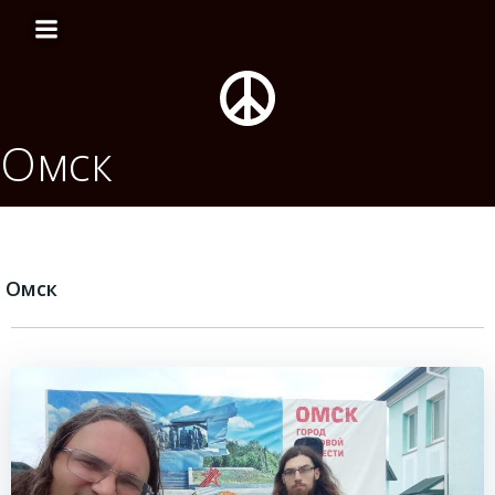
Перейти
к
содержимому
Омск
Омск