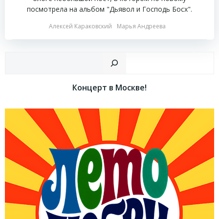
посмотрела на альбом "Дьявол и Господь Босх".
Алексей Караковский
Марья Андреева
Пои
Концерт в Москве!