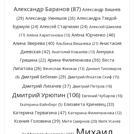
Александр Баранов
(87)
Александр Вишнёв
(29)
Александр Умняшов
(26)
Александра Тэвдой-
Бурмули
(24)
Алексей Старчихин
(24)
Алексей Шмелёв
Алёна Юрченко
(46)
(17)
Алёна Харитонова
(13)
Алина Зверева
(40)
Анастасия
Альбина Вишнёва
(21)
Диевская
(42)
Аннушка
Анатолий Ковалёв
(13)
Арина Филипенкова
(36)
Гришина
(22)
Веста
Липатова
(26)
Вячеслав Жинжак
(13)
Даниил Тихомиров
Дмитрий Бебенин
(29)
Дмитрий Игнатов Скиф
(15)
(8)
Дмитрий Лихачёв
(37)
Дмитрий Петров
(16)
Дмитрий Урюпин
(106)
Евгений Чубаров
(16)
Елизавета Кричевец
(33)
Екатерина Вайнберг
(5)
Катерина Гервагина
(47)
Катерина Филипенкова
(12)
Ксения Головина
(39)
Митя Смирнов
(20)
Митя Усачёв
Михаил