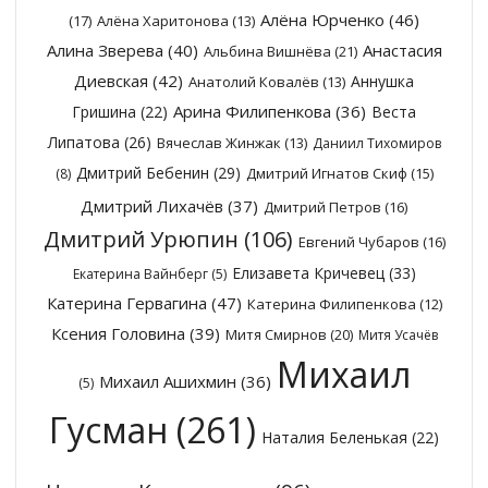
Алёна Юрченко
(46)
(17)
Алёна Харитонова
(13)
Алина Зверева
(40)
Анастасия
Альбина Вишнёва
(21)
Диевская
(42)
Аннушка
Анатолий Ковалёв
(13)
Арина Филипенкова
(36)
Гришина
(22)
Веста
Липатова
(26)
Вячеслав Жинжак
(13)
Даниил Тихомиров
Дмитрий Бебенин
(29)
Дмитрий Игнатов Скиф
(15)
(8)
Дмитрий Лихачёв
(37)
Дмитрий Петров
(16)
Дмитрий Урюпин
(106)
Евгений Чубаров
(16)
Елизавета Кричевец
(33)
Екатерина Вайнберг
(5)
Катерина Гервагина
(47)
Катерина Филипенкова
(12)
Ксения Головина
(39)
Митя Смирнов
(20)
Митя Усачёв
Михаил
Михаил Ашихмин
(36)
(5)
Гусман
(261)
Наталия Беленькая
(22)