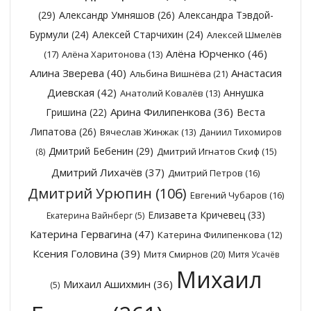
(29)
Александр Умняшов
(26)
Александра Тэвдой-
Бурмули
(24)
Алексей Старчихин
(24)
Алексей Шмелёв
Алёна Юрченко
(46)
(17)
Алёна Харитонова
(13)
Алина Зверева
(40)
Анастасия
Альбина Вишнёва
(21)
Диевская
(42)
Аннушка
Анатолий Ковалёв
(13)
Арина Филипенкова
(36)
Гришина
(22)
Веста
Липатова
(26)
Вячеслав Жинжак
(13)
Даниил Тихомиров
Дмитрий Бебенин
(29)
Дмитрий Игнатов Скиф
(15)
(8)
Дмитрий Лихачёв
(37)
Дмитрий Петров
(16)
Дмитрий Урюпин
(106)
Евгений Чубаров
(16)
Елизавета Кричевец
(33)
Екатерина Вайнберг
(5)
Катерина Гервагина
(47)
Катерина Филипенкова
(12)
Ксения Головина
(39)
Митя Смирнов
(20)
Митя Усачёв
Михаил
Михаил Ашихмин
(36)
(5)