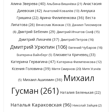
Алина Зверева
(40)
Анастасия
Альбина Вишнёва
(21)
Диевская
(42)
Аннушка
Анатолий Ковалёв
(13)
Арина Филипенкова
(36)
Гришина
(22)
Веста
Липатова
(26)
Вячеслав Жинжак
(13)
Даниил Тихомиров
Дмитрий Бебенин
(29)
Дмитрий Игнатов Скиф
(15)
(8)
Дмитрий Лихачёв
(37)
Дмитрий Петров
(16)
Дмитрий Урюпин
(106)
Евгений Чубаров
(16)
Елизавета Кричевец
(33)
Екатерина Вайнберг
(5)
Катерина Гервагина
(47)
Катерина Филипенкова
(12)
Ксения Головина
(39)
Митя Смирнов
(20)
Митя Усачёв
Михаил
Михаил Ашихмин
(36)
(5)
Гусман
(261)
Наталия Беленькая
(22)
Наталья Караковская
(96)
Николай Зайцев
(2)