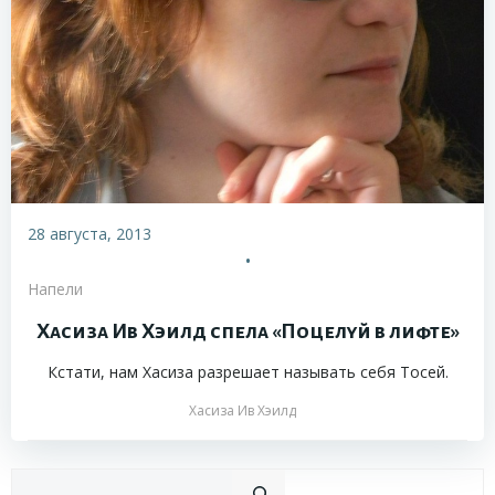
28 августа, 2013
•
Напели
Хасиза Ив Хэилд спела «Поцелуй в лифте»
Кстати, нам Хасиза разрешает называть себя Тосей.
Хасиза Ив Хэилд
Пои