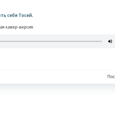
ть себя Тосей.
ая кавер-версия.
Навигация
По
по
записям