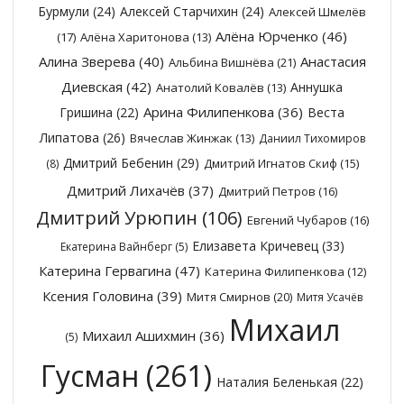
Бурмули
(24)
Алексей Старчихин
(24)
Алексей Шмелёв
Алёна Юрченко
(46)
(17)
Алёна Харитонова
(13)
Алина Зверева
(40)
Анастасия
Альбина Вишнёва
(21)
Диевская
(42)
Аннушка
Анатолий Ковалёв
(13)
Арина Филипенкова
(36)
Гришина
(22)
Веста
Липатова
(26)
Вячеслав Жинжак
(13)
Даниил Тихомиров
Дмитрий Бебенин
(29)
Дмитрий Игнатов Скиф
(15)
(8)
Дмитрий Лихачёв
(37)
Дмитрий Петров
(16)
Дмитрий Урюпин
(106)
Евгений Чубаров
(16)
Елизавета Кричевец
(33)
Екатерина Вайнберг
(5)
Катерина Гервагина
(47)
Катерина Филипенкова
(12)
Ксения Головина
(39)
Митя Смирнов
(20)
Митя Усачёв
Михаил
Михаил Ашихмин
(36)
(5)
Гусман
(261)
Наталия Беленькая
(22)