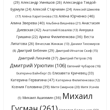
(29)
Александр Умняшов
(26)
Александра Тэвдой-
Бурмули
(24)
Алексей Старчихин
(24)
Алексей Шмелёв
Алёна Юрченко
(46)
(17)
Алёна Харитонова
(13)
Алина Зверева
(40)
Анастасия
Альбина Вишнёва
(21)
Диевская
(42)
Аннушка
Анатолий Ковалёв
(13)
Арина Филипенкова
(36)
Гришина
(22)
Веста
Липатова
(26)
Вячеслав Жинжак
(13)
Даниил Тихомиров
Дмитрий Бебенин
(29)
Дмитрий Игнатов Скиф
(15)
(8)
Дмитрий Лихачёв
(37)
Дмитрий Петров
(16)
Дмитрий Урюпин
(106)
Евгений Чубаров
(16)
Елизавета Кричевец
(33)
Екатерина Вайнберг
(5)
Катерина Гервагина
(47)
Катерина Филипенкова
(12)
Ксения Головина
(39)
Митя Смирнов
(20)
Митя Усачёв
Михаил
Михаил Ашихмин
(36)
(5)
Гусман
(261)