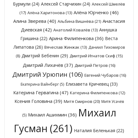
Бурмули
(24)
Алексей Старчихин
(24)
Алексей Шмелёв
Алёна Юрченко
(46)
(17)
Алёна Харитонова
(13)
Алина Зверева
(40)
Анастасия
Альбина Вишнёва
(21)
Диевская
(42)
Аннушка
Анатолий Ковалёв
(13)
Арина Филипенкова
(36)
Гришина
(22)
Веста
Липатова
(26)
Вячеслав Жинжак
(13)
Даниил Тихомиров
Дмитрий Бебенин
(29)
Дмитрий Игнатов Скиф
(15)
(8)
Дмитрий Лихачёв
(37)
Дмитрий Петров
(16)
Дмитрий Урюпин
(106)
Евгений Чубаров
(16)
Елизавета Кричевец
(33)
Екатерина Вайнберг
(5)
Катерина Гервагина
(47)
Катерина Филипенкова
(12)
Ксения Головина
(39)
Митя Смирнов
(20)
Митя Усачёв
Михаил
Михаил Ашихмин
(36)
(5)
Гусман
(261)
Наталия Беленькая
(22)