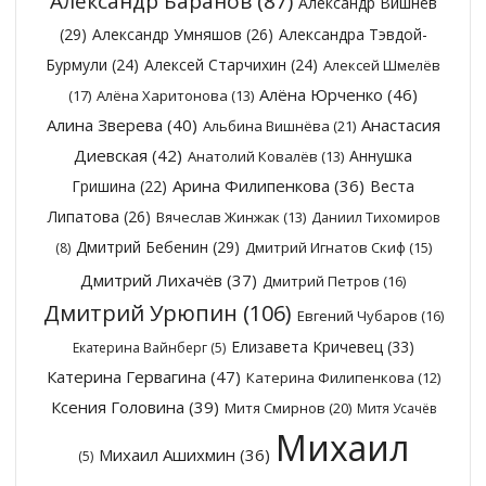
Александр Баранов
(87)
Александр Вишнёв
(29)
Александр Умняшов
(26)
Александра Тэвдой-
Бурмули
(24)
Алексей Старчихин
(24)
Алексей Шмелёв
Алёна Юрченко
(46)
(17)
Алёна Харитонова
(13)
Алина Зверева
(40)
Анастасия
Альбина Вишнёва
(21)
Диевская
(42)
Аннушка
Анатолий Ковалёв
(13)
Арина Филипенкова
(36)
Гришина
(22)
Веста
Липатова
(26)
Вячеслав Жинжак
(13)
Даниил Тихомиров
Дмитрий Бебенин
(29)
Дмитрий Игнатов Скиф
(15)
(8)
Дмитрий Лихачёв
(37)
Дмитрий Петров
(16)
Дмитрий Урюпин
(106)
Евгений Чубаров
(16)
Елизавета Кричевец
(33)
Екатерина Вайнберг
(5)
Катерина Гервагина
(47)
Катерина Филипенкова
(12)
Ксения Головина
(39)
Митя Смирнов
(20)
Митя Усачёв
Михаил
Михаил Ашихмин
(36)
(5)