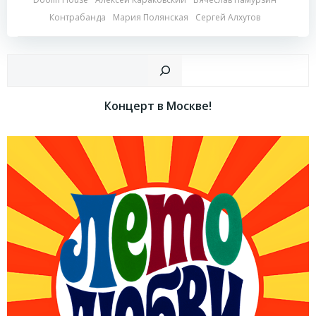
Контрабанда
Мария Полянская
Сергей Алхутов
Пои
Концерт в Москве!