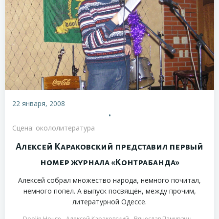
22 января, 2008
•
Сцена: окололитература
Алексей Караковский представил первый
номер журнала «Контрабанда»
Алексей собрал множество народа, немного почитал,
немного попел. А выпуск посвящён, между прочим,
литературной Одессе.
Doolin House
Алексей Караковский
Вячеслав Памурзин