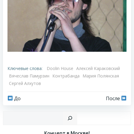
Ключевые слова:
Doolin House
Алексей Караковский
Вячеслав Памурзин
Контрабанда
Мария Полянская
Сергей Алхутов
Навигация
Навигация
До
После
по
по
Пои
записям
записям
Концерт в Москве!