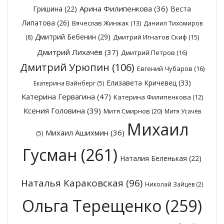
Арина Филипенкова
(36)
Гришина
(22)
Веста
Липатова
(26)
Вячеслав Жинжак
(13)
Даниил Тихомиров
Дмитрий Бебенин
(29)
Дмитрий Игнатов Скиф
(15)
(8)
Дмитрий Лихачёв
(37)
Дмитрий Петров
(16)
Дмитрий Урюпин
(106)
Евгений Чубаров
(16)
Елизавета Кричевец
(33)
Екатерина Вайнберг
(5)
Катерина Гервагина
(47)
Катерина Филипенкова
(12)
Ксения Головина
(39)
Митя Смирнов
(20)
Митя Усачёв
Михаил
Михаил Ашихмин
(36)
(5)
Гусман
(261)
Наталия Беленькая
(22)
Наталья Караковская
(96)
Николай Зайцев
(2)
Ольга Терещенко
(259)