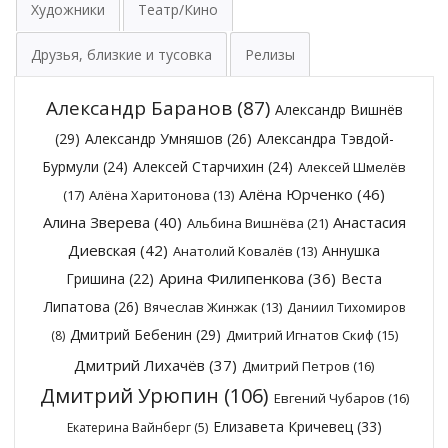
Художники
Театр/Кино
Друзья, близкие и тусовка
Релизы
Александр Баранов
(87)
Александр Вишнёв
(29)
Александр Умняшов
(26)
Александра Тэвдой-
Бурмули
(24)
Алексей Старчихин
(24)
Алексей Шмелёв
Алёна Юрченко
(46)
(17)
Алёна Харитонова
(13)
Алина Зверева
(40)
Анастасия
Альбина Вишнёва
(21)
Диевская
(42)
Аннушка
Анатолий Ковалёв
(13)
Арина Филипенкова
(36)
Гришина
(22)
Веста
Липатова
(26)
Вячеслав Жинжак
(13)
Даниил Тихомиров
Дмитрий Бебенин
(29)
Дмитрий Игнатов Скиф
(15)
(8)
Дмитрий Лихачёв
(37)
Дмитрий Петров
(16)
Дмитрий Урюпин
(106)
Евгений Чубаров
(16)
Елизавета Кричевец
(33)
Екатерина Вайнберг
(5)