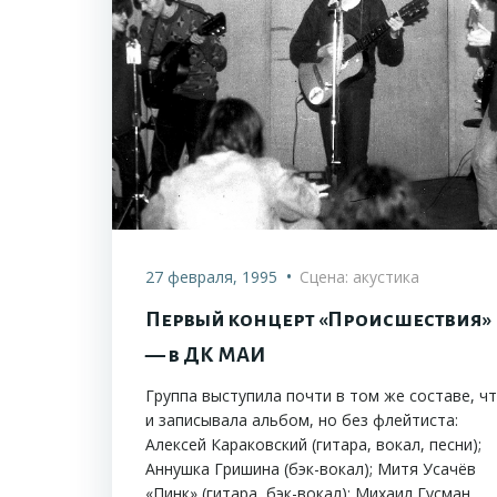
•
27 февраля, 1995
Сцена: акустика
Первый концерт «Происшествия»
— в ДК МАИ
Группа выступила почти в том же составе, ч
и записывала альбом, но без флейтиста:
Алексей Караковский (гитара, вокал, песни);
Аннушка Гришина (бэк-вокал); Митя Усачёв
«Пинк» (гитара, бэк-вокал); Михаил Гусман