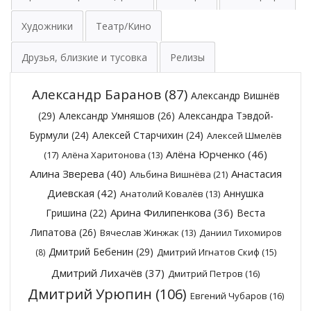
Художники
Театр/Кино
Друзья, близкие и тусовка
Релизы
Александр Баранов
(87)
Александр Вишнёв
(29)
Александр Умняшов
(26)
Александра Тэвдой-
Бурмули
(24)
Алексей Старчихин
(24)
Алексей Шмелёв
Алёна Юрченко
(46)
(17)
Алёна Харитонова
(13)
Алина Зверева
(40)
Анастасия
Альбина Вишнёва
(21)
Диевская
(42)
Аннушка
Анатолий Ковалёв
(13)
Арина Филипенкова
(36)
Гришина
(22)
Веста
Липатова
(26)
Вячеслав Жинжак
(13)
Даниил Тихомиров
Дмитрий Бебенин
(29)
Дмитрий Игнатов Скиф
(15)
(8)
Дмитрий Лихачёв
(37)
Дмитрий Петров
(16)
Дмитрий Урюпин
(106)
Евгений Чубаров
(16)