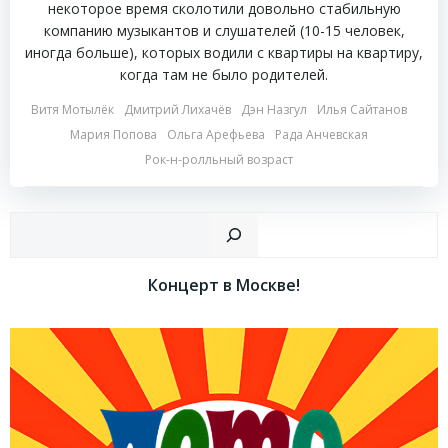
некоторое время сколотили довольно стабильную
компанию музыкантов и слушателей (10-15 человек,
иногда больше), которых водили с квартиры на квартиру,
когда там не было родителей.
Витя Мотылёк
Дмитрий Лихачёв
Дэн Назгул
Илья Сайтанов
Мария Попова
Ольга Арефьева
Рада Анчевская
Рок-н-ролльный возраст
Пои
Концерт в Москве!