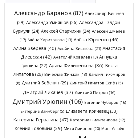
Александр Баранов
(87)
Александр Вишнёв
(29)
Александр Умняшов
(26)
Александра Тэвдой-
Бурмули
(24)
Алексей Старчихин
(24)
Алексей Шмелёв
Алёна Юрченко
(46)
(17)
Алёна Харитонова
(13)
Алина Зверева
(40)
Анастасия
Альбина Вишнёва
(21)
Диевская
(42)
Аннушка
Анатолий Ковалёв
(13)
Арина Филипенкова
(36)
Гришина
(22)
Веста
Липатова
(26)
Вячеслав Жинжак
(13)
Даниил Тихомиров
Дмитрий Бебенин
(29)
Дмитрий Игнатов Скиф
(15)
(8)
Дмитрий Лихачёв
(37)
Дмитрий Петров
(16)
Дмитрий Урюпин
(106)
Евгений Чубаров
(16)
Елизавета Кричевец
(33)
Екатерина Вайнберг
(5)
Катерина Гервагина
(47)
Катерина Филипенкова
(12)
Ксения Головина
(39)
Митя Смирнов
(20)
Митя Усачёв