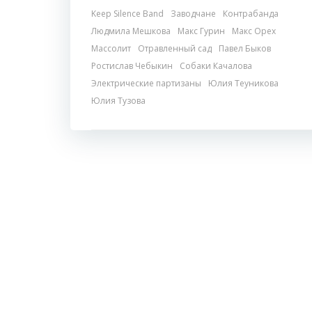
Keep Silence Band
Заводчане
Контрабанда
Людмила Мешкова
Макс Гурин
Макс Орех
Массолит
Отравленный сад
Павел Быков
Ростислав Чебыкин
Собаки Качалова
Электрические партизаны
Юлия Теуникова
Юлия Тузова