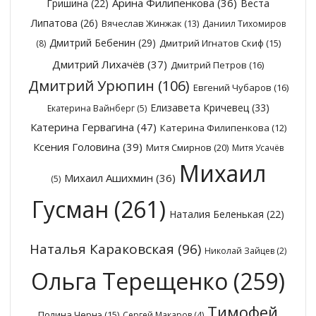
Арина Филипенкова
(36)
Гришина
(22)
Веста
Липатова
(26)
Вячеслав Жинжак
(13)
Даниил Тихомиров
Дмитрий Бебенин
(29)
Дмитрий Игнатов Скиф
(15)
(8)
Дмитрий Лихачёв
(37)
Дмитрий Петров
(16)
Дмитрий Урюпин
(106)
Евгений Чубаров
(16)
Елизавета Кричевец
(33)
Екатерина Вайнберг
(5)
Катерина Гервагина
(47)
Катерина Филипенкова
(12)
Ксения Головина
(39)
Митя Смирнов
(20)
Митя Усачёв
Михаил
Михаил Ашихмин
(36)
(5)
Гусман
(261)
Наталия Беленькая
(22)
Наталья Караковская
(96)
Николай Зайцев
(2)
Ольга Терещенко
(259)
Тимофей
Полина Чернэ
(15)
Сергей Макаров
(4)