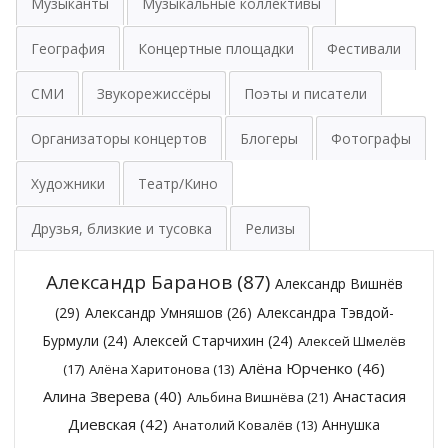
Музыканты
Музыкальные коллективы
География
Концертные площадки
Фестивали
СМИ
Звукорежиссёры
Поэты и писатели
Организаторы концертов
Блогеры
Фотографы
Художники
Театр/Кино
Друзья, близкие и тусовка
Релизы
Александр Баранов
(87)
Александр Вишнёв
(29)
Александр Умняшов
(26)
Александра Тэвдой-
Бурмули
(24)
Алексей Старчихин
(24)
Алексей Шмелёв
Алёна Юрченко
(46)
(17)
Алёна Харитонова
(13)
Алина Зверева
(40)
Анастасия
Альбина Вишнёва
(21)
Диевская
(42)
Аннушка
Анатолий Ковалёв
(13)