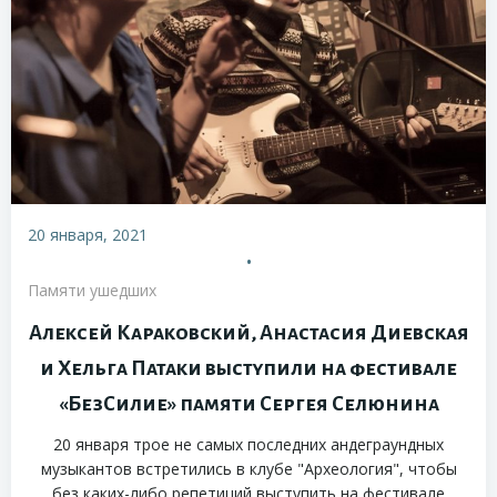
20 января, 2021
•
Памяти ушедших
Алексей Караковский, Анастасия Диевская
и Хельга Патаки выступили на фестивале
«БезСилие» памяти Сергея Селюнина
20 января трое не самых последних андеграундных
музыкантов встретились в клубе "Археология", чтобы
без каких-либо репетиций выступить на фестивале