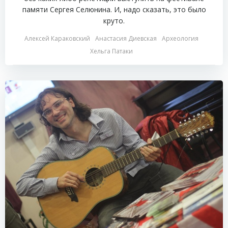
памяти Сергея Селюнина. И, надо сказать, это было
круто.
Алексей Караковский
Анастасия Диевская
Археология
Хельга Патаки