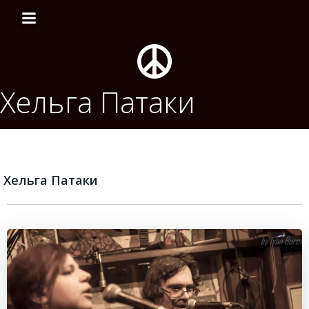
Перейти
к
содержимому
Хельга Патаки
Хельга Патаки