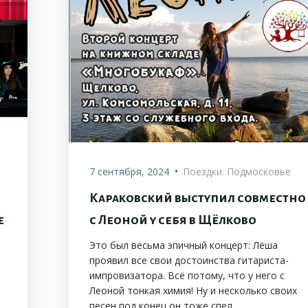
•
7 сентября, 2024
Поездки: Подмосковье
Караковский выступил совместно
е
с Леоной у себя в Щёлково
Это был весьма эпичный концерт: Лёша
проявил все свои достоинства гитариста-
импровизатора. Всё потому, что у него с
Леоной тонкая химия! Ну и несколько своих
песен под конец он тоже спел.