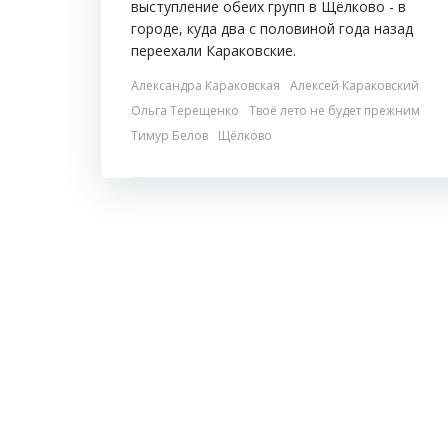
выступление обеих групп в Щёлково - в
городе, куда два с половиной года назад
переехали Караковские.
Александра Караковская
Алексей Караковский
Ольга Терещенко
Твоё лето не будет прежним
Тимур Белов
Щёлково