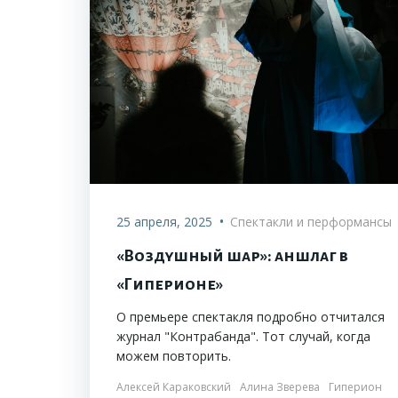
•
25 апреля, 2025
Спектакли и перформансы
«Воздушный шар»: аншлаг в
«Гиперионе»
О премьере спектакля подробно отчитался
журнал "Контрабанда". Тот случай, когда
можем повторить.
Алексей Караковский
Алина Зверева
Гиперион