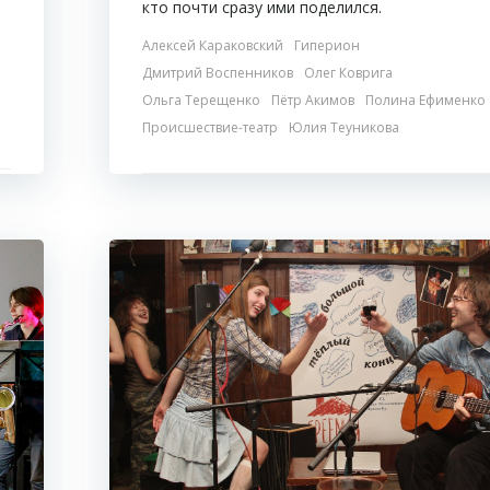
кто почти сразу ими поделился.
Алексей Караковский
Гиперион
Дмитрий Воспенников
Олег Коврига
Ольга Терещенко
Пётр Акимов
Полина Ефименко
Происшествие-театр
Юлия Теуникова