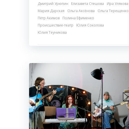
Дмитрий Урюпин
Елизавета Стешова
Ира Улякова
Мария Дарская
Ольга Аксёнова
Ольга Терещенко
Пётр Акимов
Полина Ефименко
Происшествие-театр
Юлия Соколова
Юлия Теуникова