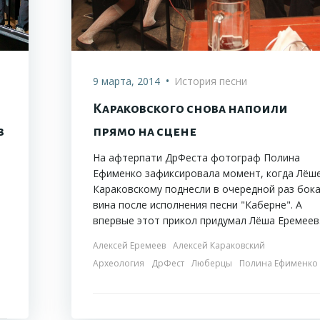
•
9 марта, 2014
История песни
Караковского снова напоили
в
прямо на сцене
На афтерпати ДрФеста фотограф Полина
Ефименко зафиксировала момент, когда Лёш
Караковскому поднесли в очередной раз бок
вина после исполнения песни "Каберне". А
впервые этот прикол придумал Лёша Еремеев
Алексей Еремеев
Алексей Караковский
Археология
ДрФест
Люберцы
Полина Ефименко