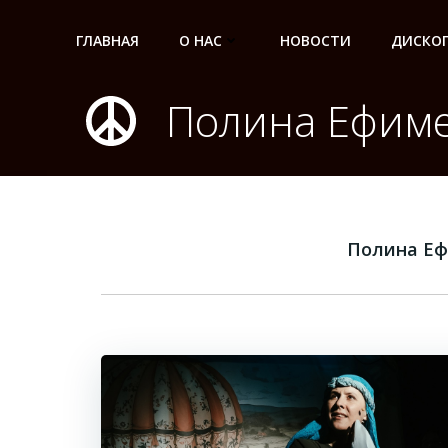
Перейти
к
ГЛАВНАЯ
О НАС
НОВОСТИ
ДИСКО
содержимому
Полина Ефим
Полина Е