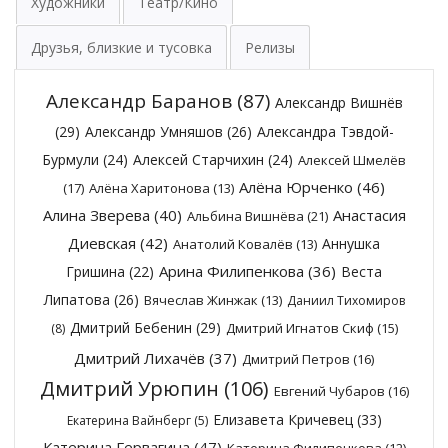
Художники
Театр/Кино
Друзья, близкие и тусовка
Релизы
Александр Баранов
(87)
Александр Вишнёв
(29)
Александр Умняшов
(26)
Александра Тэвдой-
Бурмули
(24)
Алексей Старчихин
(24)
Алексей Шмелёв
Алёна Юрченко
(46)
(17)
Алёна Харитонова
(13)
Алина Зверева
(40)
Анастасия
Альбина Вишнёва
(21)
Диевская
(42)
Аннушка
Анатолий Ковалёв
(13)
Арина Филипенкова
(36)
Гришина
(22)
Веста
Липатова
(26)
Вячеслав Жинжак
(13)
Даниил Тихомиров
Дмитрий Бебенин
(29)
Дмитрий Игнатов Скиф
(15)
(8)
Дмитрий Лихачёв
(37)
Дмитрий Петров
(16)
Дмитрий Урюпин
(106)
Евгений Чубаров
(16)
Елизавета Кричевец
(33)
Екатерина Вайнберг
(5)
Катерина Гервагина
(47)