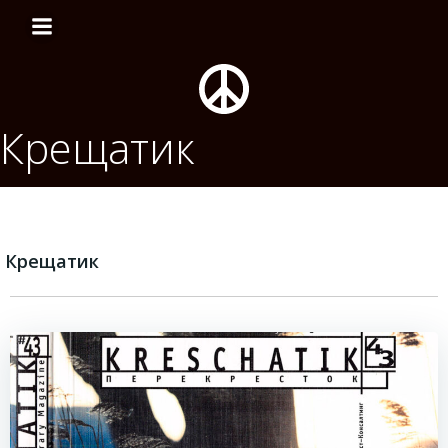
Перейти
к
содержимому
Крещатик
Крещатик