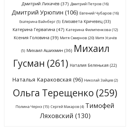
Дмитрий Лихачёв
(37)
Дмитрий Петров
(16)
Дмитрий Урюпин
(106)
Евгений Чубаров
(16)
Елизавета Кричевец
(33)
Екатерина Вайнберг
(5)
Катерина Гервагина
(47)
Катерина Филипенкова
(12)
Ксения Головина
(39)
Митя Смирнов
(20)
Митя Усачёв
Михаил
Михаил Ашихмин
(36)
(5)
Гусман
(261)
Наталия Беленькая
(22)
Наталья Караковская
(96)
Николай Зайцев
(2)
Ольга Терещенко
(259)
Тимофей
Полина Чернэ
(15)
Сергей Макаров
(4)
Ляховский
(130)