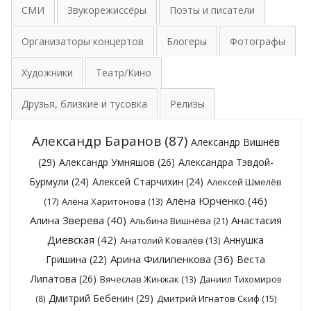
СМИ
Звукорежиссёры
Поэты и писатели
Организаторы концертов
Блогеры
Фотографы
Художники
Театр/Кино
Друзья, близкие и тусовка
Релизы
Александр Баранов
(87)
Александр Вишнёв
(29)
Александр Умняшов
(26)
Александра Тэвдой-
Бурмули
(24)
Алексей Старчихин
(24)
Алексей Шмелёв
Алёна Юрченко
(46)
(17)
Алёна Харитонова
(13)
Алина Зверева
(40)
Анастасия
Альбина Вишнёва
(21)
Диевская
(42)
Аннушка
Анатолий Ковалёв
(13)
Арина Филипенкова
(36)
Гришина
(22)
Веста
Липатова
(26)
Вячеслав Жинжак
(13)
Даниил Тихомиров
Дмитрий Бебенин
(29)
Дмитрий Игнатов Скиф
(15)
(8)