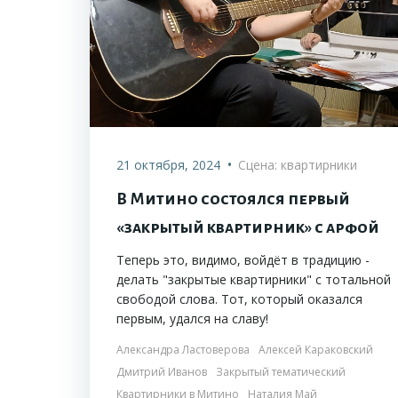
•
21 октября, 2024
Сцена: квартирники
В Митино состоялся первый
«закрытый квартирник» с арфой
Теперь это, видимо, войдёт в традицию -
делать "закрытые квартирники" с тотальной
свободой слова. Тот, который оказался
первым, удался на славу!
Александра Ластоверова
Алексей Караковский
Дмитрий Иванов
Закрытый тематический
Квартирники в Митино
Наталия Май