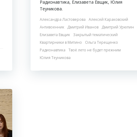
Радионавтика, Елизавета Евщик, Юлия
Теуникова.
Александра Ластоверова
Алексей Караковский
Антивоенник
Дмитрий Иванов
Дмитрий Урюпин
Елизавета Евщик
Закрытый тематический
Квартирники в Митино
Ольга Терещенко
Радионавтика
Твоё лето не будет прежним
Юлия Теуникова