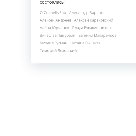
состоялась!
O'Connells Pub
Александр Баранов
Алексей Андреев
Алексей Караковский
Алёна Юрченко
Влада Рукавишникова
Вячеслав Памурзин
Евгений Макаренков
Михаил Гусман
Наташа Пышняк
Тимофей Ляховский