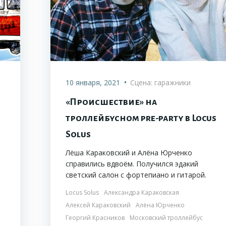
•
10 января, 2021
Сцена: гаражники
«Происшествие» на
троллейбусном pre-party в Locus
Solus
Лёша Караковский и Алёна Юрченко
справились вдвоём. Получился эдакий
светский салон с фортепиано и гитарой.
Locus Solus
Александра Караковская
Алексей Караковский
Алёна Юрченко
Георгий Красников
Московский троллейбус