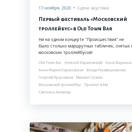
•
17 ноября, 2020
Сцена: акустика
Первый фестиваль «Московский
троллейбус» в Old Town Bar
Ни на одном концерте "Происшествия" не
было столько маршрутных табличек, снятых 
московских троллейбусов!
Old Town Bar
Алексей Караковский
Анна Маркина
Анна-Мария Караковская
Влада Рукавишникова
Георгий Красников
Михаил Гусман
Московский троллейбус
Прожект БАМ
Светлана Акимова