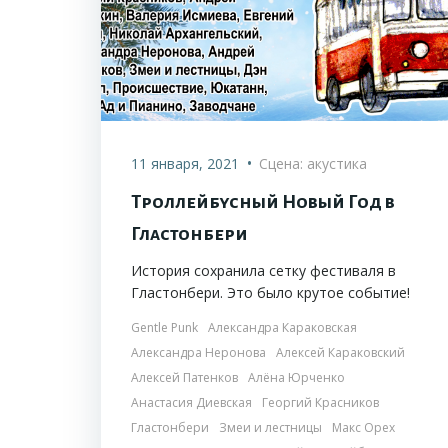
•
11 января, 2021
Сцена: акустика
Троллейбусный Новый Год в
Гластонбери
История сохранила сетку фестиваля в
Гластонбери. Это было крутое событие!
Gentle Punk
Александра Караковская
Александра Неронова
Алексей Караковский
Алексей Патенков
Алёна Юрченко
Анастасия Диевская
Георгий Красников
Гластонбери
Змеи и лестницы
Макс Орех