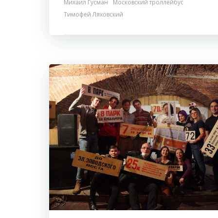
Михаил Гусман
Московский троллейбус
Тимофей Ляховский