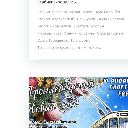
стабилизировалась.
Александра Караковская
Александра Коленбет
Алексей Караковский
Ван Буров
Веста Липатова
Георгий Красников
Дмитрий Урюпин
Кира Бычкова
Ксения Головина
Михаил Гусман
Ольга Терещенко
Платформа
Твоё лето не будет прежним
Фиона