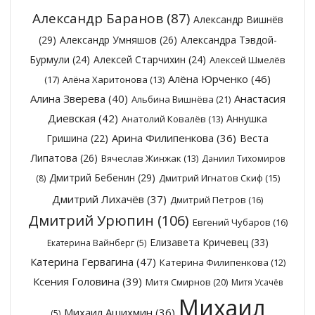
Александр Баранов
(87)
Александр Вишнёв
(29)
Александр Умняшов
(26)
Александра Тэвдой-
Бурмули
(24)
Алексей Старчихин
(24)
Алексей Шмелёв
Алёна Юрченко
(46)
(17)
Алёна Харитонова
(13)
Алина Зверева
(40)
Анастасия
Альбина Вишнёва
(21)
Диевская
(42)
Аннушка
Анатолий Ковалёв
(13)
Арина Филипенкова
(36)
Гришина
(22)
Веста
Липатова
(26)
Вячеслав Жинжак
(13)
Даниил Тихомиров
Дмитрий Бебенин
(29)
Дмитрий Игнатов Скиф
(15)
(8)
Дмитрий Лихачёв
(37)
Дмитрий Петров
(16)
Дмитрий Урюпин
(106)
Евгений Чубаров
(16)
Елизавета Кричевец
(33)
Екатерина Вайнберг
(5)
Катерина Гервагина
(47)
Катерина Филипенкова
(12)
Ксения Головина
(39)
Митя Смирнов
(20)
Митя Усачёв
Михаил
Михаил Ашихмин
(36)
(5)