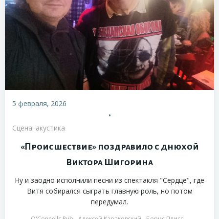
5 февраля, 2026
•
Сцена: акустика
«Происшествие» поздравило с днюхой
Виктора Шигорина
Ну и заодно исполнили песни из спектакля "Сердце", где
Витя собирался сыграть главную роль, но потом
передумал.
O'Connells Pub
Алексей Караковский
Борис Плисс