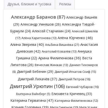
Друзья, близкие и тусовка
Релизы
Александр Баранов
(87)
Александр Вишнёв
(29)
Александр Умняшов
(26)
Александра Тэвдой-
Бурмули
(24)
Алексей Старчихин
(24)
Алексей Шмелёв
Алёна Юрченко
(46)
(17)
Алёна Харитонова
(13)
Алина Зверева
(40)
Анастасия
Альбина Вишнёва
(21)
Диевская
(42)
Аннушка
Анатолий Ковалёв
(13)
Арина Филипенкова
(36)
Гришина
(22)
Веста
Липатова
(26)
Вячеслав Жинжак
(13)
Даниил Тихомиров
Дмитрий Бебенин
(29)
Дмитрий Игнатов Скиф
(15)
(8)
Дмитрий Лихачёв
(37)
Дмитрий Петров
(16)
Дмитрий Урюпин
(106)
Евгений Чубаров
(16)
Елизавета Кричевец
(33)
Екатерина Вайнберг
(5)
Катерина Гервагина
(47)
Катерина Филипенкова
(12)
Ксения Головина
(39)
Митя Смирнов
(20)
Митя Усачёв