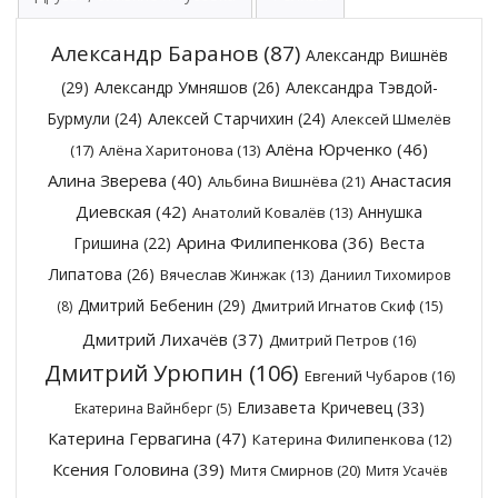
Александр Баранов
(87)
Александр Вишнёв
(29)
Александр Умняшов
(26)
Александра Тэвдой-
Бурмули
(24)
Алексей Старчихин
(24)
Алексей Шмелёв
Алёна Юрченко
(46)
(17)
Алёна Харитонова
(13)
Алина Зверева
(40)
Анастасия
Альбина Вишнёва
(21)
Диевская
(42)
Аннушка
Анатолий Ковалёв
(13)
Арина Филипенкова
(36)
Гришина
(22)
Веста
Липатова
(26)
Вячеслав Жинжак
(13)
Даниил Тихомиров
Дмитрий Бебенин
(29)
Дмитрий Игнатов Скиф
(15)
(8)
Дмитрий Лихачёв
(37)
Дмитрий Петров
(16)
Дмитрий Урюпин
(106)
Евгений Чубаров
(16)
Елизавета Кричевец
(33)
Екатерина Вайнберг
(5)
Катерина Гервагина
(47)
Катерина Филипенкова
(12)
Ксения Головина
(39)
Митя Смирнов
(20)
Митя Усачёв