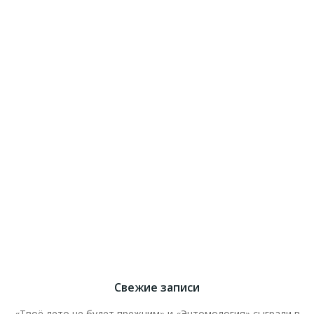
Свежие записи
«Твоё лето не будет прежним» и «Энтомология» сыграли в