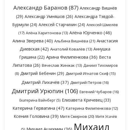
Александр Баранов
(87)
Александр Вишнёв
(29)
Александр Умняшов
(26)
Александра Тэвдой-
Бурмули
(24)
Алексей Старчихин
(24)
Алексей Шмелёв
Алёна Юрченко
(46)
(17)
Алёна Харитонова
(13)
Алина Зверева
(40)
Анастасия
Альбина Вишнёва
(21)
Диевская
(42)
Аннушка
Анатолий Ковалёв
(13)
Арина Филипенкова
(36)
Гришина
(22)
Веста
Липатова
(26)
Вячеслав Жинжак
(13)
Даниил Тихомиров
Дмитрий Бебенин
(29)
Дмитрий Игнатов Скиф
(15)
(8)
Дмитрий Лихачёв
(37)
Дмитрий Петров
(16)
Дмитрий Урюпин
(106)
Евгений Чубаров
(16)
Елизавета Кричевец
(33)
Екатерина Вайнберг
(5)
Катерина Гервагина
(47)
Катерина Филипенкова
(12)
Ксения Головина
(39)
Митя Смирнов
(20)
Митя Усачёв
Михаил
Михаил Ашихмин
(36)
(5)