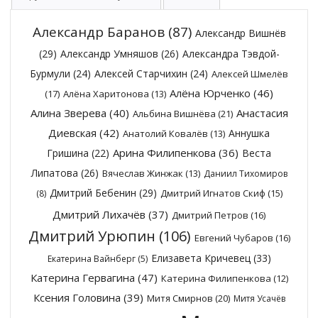
Александр Баранов
(87)
Александр Вишнёв
(29)
Александр Умняшов
(26)
Александра Тэвдой-
Бурмули
(24)
Алексей Старчихин
(24)
Алексей Шмелёв
Алёна Юрченко
(46)
(17)
Алёна Харитонова
(13)
Алина Зверева
(40)
Анастасия
Альбина Вишнёва
(21)
Диевская
(42)
Аннушка
Анатолий Ковалёв
(13)
Арина Филипенкова
(36)
Гришина
(22)
Веста
Липатова
(26)
Вячеслав Жинжак
(13)
Даниил Тихомиров
Дмитрий Бебенин
(29)
Дмитрий Игнатов Скиф
(15)
(8)
Дмитрий Лихачёв
(37)
Дмитрий Петров
(16)
Дмитрий Урюпин
(106)
Евгений Чубаров
(16)
Елизавета Кричевец
(33)
Екатерина Вайнберг
(5)
Катерина Гервагина
(47)
Катерина Филипенкова
(12)
Ксения Головина
(39)
Митя Смирнов
(20)
Митя Усачёв