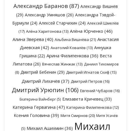
Александр Баранов
(87)
Александр Вишнёв
(29)
Александр Умняшов
(26)
Александра Тэвдой-
Бурмули
(24)
Алексей Старчихин
(24)
Алексей Шмелёв
Алёна Юрченко
(46)
(17)
Алёна Харитонова
(13)
Алина Зверева
(40)
Анастасия
Альбина Вишнёва
(21)
Диевская
(42)
Аннушка
Анатолий Ковалёв
(13)
Арина Филипенкова
(36)
Гришина
(22)
Веста
Липатова
(26)
Вячеслав Жинжак
(13)
Даниил Тихомиров
Дмитрий Бебенин
(29)
Дмитрий Игнатов Скиф
(15)
(8)
Дмитрий Лихачёв
(37)
Дмитрий Петров
(16)
Дмитрий Урюпин
(106)
Евгений Чубаров
(16)
Елизавета Кричевец
(33)
Екатерина Вайнберг
(5)
Катерина Гервагина
(47)
Катерина Филипенкова
(12)
Ксения Головина
(39)
Митя Смирнов
(20)
Митя Усачёв
Михаил
Михаил Ашихмин
(36)
(5)