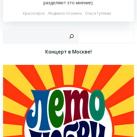
разделяют это мнение).
Красноярск
Людмила Осокина
Ольга Гуляева
Пои
Концерт в Москве!