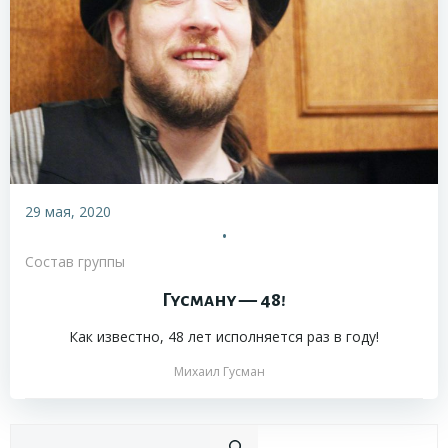
29 мая, 2020
•
Состав группы
Гусману — 48!
Как известно, 48 лет исполняется раз в году!
Михаил Гусман
Пои