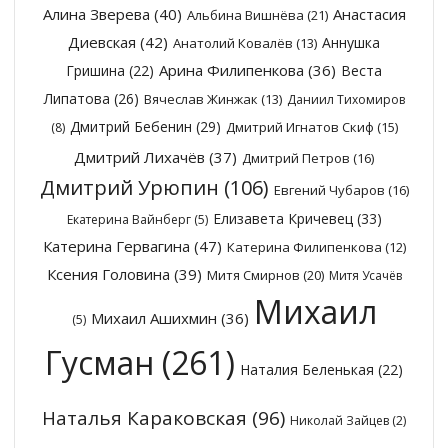
Алина Зверева
(40)
Анастасия
Альбина Вишнёва
(21)
Диевская
(42)
Аннушка
Анатолий Ковалёв
(13)
Арина Филипенкова
(36)
Гришина
(22)
Веста
Липатова
(26)
Вячеслав Жинжак
(13)
Даниил Тихомиров
Дмитрий Бебенин
(29)
Дмитрий Игнатов Скиф
(15)
(8)
Дмитрий Лихачёв
(37)
Дмитрий Петров
(16)
Дмитрий Урюпин
(106)
Евгений Чубаров
(16)
Елизавета Кричевец
(33)
Екатерина Вайнберг
(5)
Катерина Гервагина
(47)
Катерина Филипенкова
(12)
Ксения Головина
(39)
Митя Смирнов
(20)
Митя Усачёв
Михаил
Михаил Ашихмин
(36)
(5)
Гусман
(261)
Наталия Беленькая
(22)
Наталья Караковская
(96)
Николай Зайцев
(2)