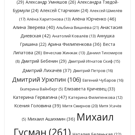
(29)
Александр Умняшов
(26)
Александра Тэвдой-
Бурмули
(24)
Алексей Старчихин
(24)
Алексей Шмелёв
Алёна Юрченко
(46)
(17)
Алёна Харитонова
(13)
Алина Зверева
(40)
Анастасия
Альбина Вишнёва
(21)
Диевская
(42)
Аннушка
Анатолий Ковалёв
(13)
Арина Филипенкова
(36)
Гришина
(22)
Веста
Липатова
(26)
Вячеслав Жинжак
(13)
Даниил Тихомиров
Дмитрий Бебенин
(29)
Дмитрий Игнатов Скиф
(15)
(8)
Дмитрий Лихачёв
(37)
Дмитрий Петров
(16)
Дмитрий Урюпин
(106)
Евгений Чубаров
(16)
Елизавета Кричевец
(33)
Екатерина Вайнберг
(5)
Катерина Гервагина
(47)
Катерина Филипенкова
(12)
Ксения Головина
(39)
Митя Смирнов
(20)
Митя Усачёв
Михаил
Михаил Ашихмин
(36)
(5)
Гусман
(261)
Наталия Беленькая
(22)