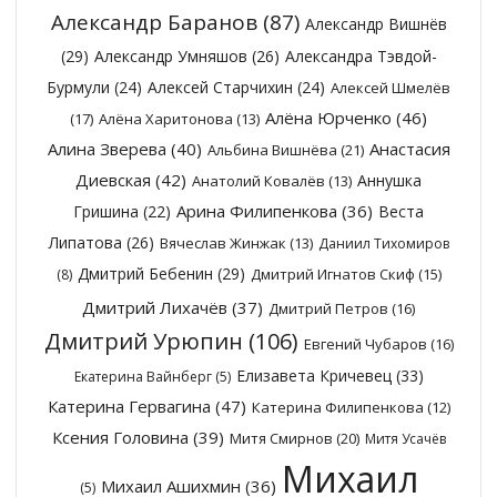
Александр Баранов
(87)
Александр Вишнёв
(29)
Александр Умняшов
(26)
Александра Тэвдой-
Бурмули
(24)
Алексей Старчихин
(24)
Алексей Шмелёв
Алёна Юрченко
(46)
(17)
Алёна Харитонова
(13)
Алина Зверева
(40)
Анастасия
Альбина Вишнёва
(21)
Диевская
(42)
Аннушка
Анатолий Ковалёв
(13)
Арина Филипенкова
(36)
Гришина
(22)
Веста
Липатова
(26)
Вячеслав Жинжак
(13)
Даниил Тихомиров
Дмитрий Бебенин
(29)
Дмитрий Игнатов Скиф
(15)
(8)
Дмитрий Лихачёв
(37)
Дмитрий Петров
(16)
Дмитрий Урюпин
(106)
Евгений Чубаров
(16)
Елизавета Кричевец
(33)
Екатерина Вайнберг
(5)
Катерина Гервагина
(47)
Катерина Филипенкова
(12)
Ксения Головина
(39)
Митя Смирнов
(20)
Митя Усачёв
Михаил
Михаил Ашихмин
(36)
(5)